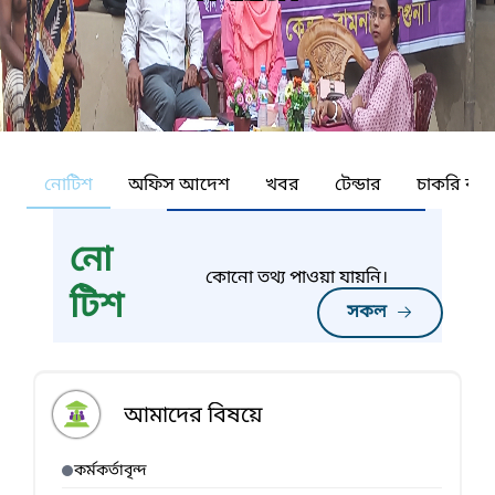
নোটিশ
অফিস আদেশ
খবর
টেন্ডার
চাকরি কর্ন
নো
কোনো তথ্য পাওয়া যায়নি।
টিশ
সকল
আমাদের বিষয়ে
কর্মকর্তাবৃন্দ